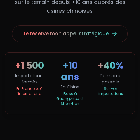
sur le terrain depuis +10 ans auprès des
usines chinoises
Je réserve mon appel stratégique
+1 500
+10
+40%
ans
Importateurs
De marge
formés
possible
En Chine
En France et à
Sur vos
l
'
international
Basé à
importations
Guangzhou et
Shenzhen